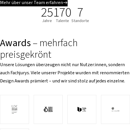
Mehr über unser Team erfahren
25
170
7
Jahre
Talente
Standorte
Awards
– mehrfach
preisgekrönt
Unsere Lösungen überzeugen nicht nur Nutzer:innen, sondern
auch Fachjurys. Viele unserer Projekte wurden mit renommierten
Design Awards prämiert – und wir sind stolz auf jedes einzelne.