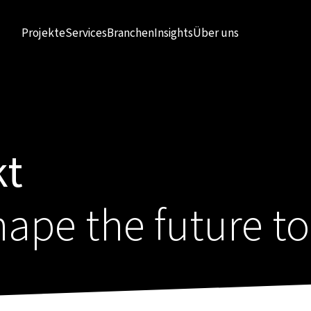
Projekte
Services
Branchen
Insights
Über uns
kt
hape the future t