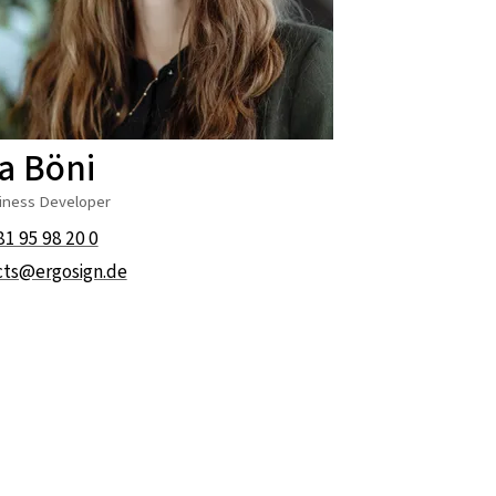
a Böni
iness Developer
81 95 98 20 0
cts@ergosign.de