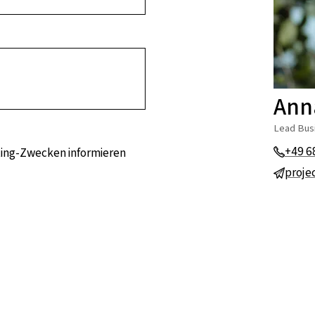
Ann
Lead Bus
+49 6
eting-Zwecken informieren
proje