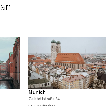
an
Munich
Zielstattstraße 34