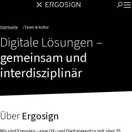
Startseite
/
Team & Kultur
Digitale Lösungen –
gemeinsam und
interdisziplinär
Über
Ergosign
Wir sind Ergosign – eine UX- und Digitalagentur mit über 25