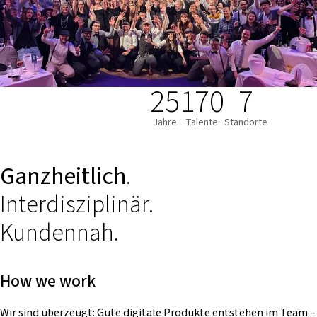
25
170
7
Jahre
Talente
Standorte
Ganzheitlich
.
Interdisziplinär.
Kundennah.
How we work
Wir sind überzeugt: Gute digitale Produkte entstehen im Team –