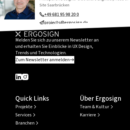
Site Saarbrücken
+49 681 95 98 20 0
projects@ergosign.de
Melden Sie sich zu unserem Newsletter an
und erhalten Sie Einblicke in UX Design,
Trends und Technologien.
Zum Newsletter anmelden
Dieser Link führt zu einer externen Seite
Dieser Link führt zu einer externen Seite
Quick Links
Über Ergosign
Projekte
Team & Kultur
Services
Karriere
Branchen