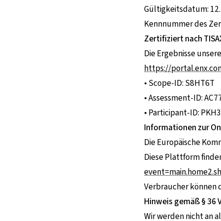
Gültigkeitsdatum: 12.
Kennnummer des Zert
Zertifiziert nach TISA
Die Ergebnisse unserer
https://portal.enx.c
• Scope-ID: S8HT6T
• Assessment-ID: AC7
• Participant-ID: PKH
Informationen zur On
Die Europäische Kommi
Diese Plattform finde
event=main.home2.s
Verbraucher können di
Hinweis gemäß § 36 
Wir werden nicht an a