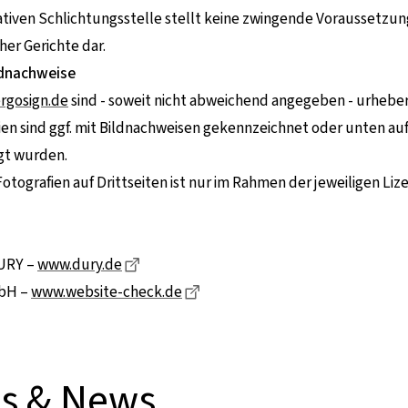
tiven Schlichtungsstelle stellt keine zwingende Voraussetzun
her Gerichte dar.
ldnachweise
rgosign.de
sind - soweit nicht abweichend angegeben - urheber
n sind ggf. mit Bildnachweisen gekennzeichnet oder unten auf
igt wurden.
tografien auf Drittseiten ist nur im Rahmen der jeweiligen Li
Dieser Link führt zu einer externen Seite
DURY –
www.dury.de
Dieser Link führt zu einer exter
bH –
www.website-check.de
ts & News