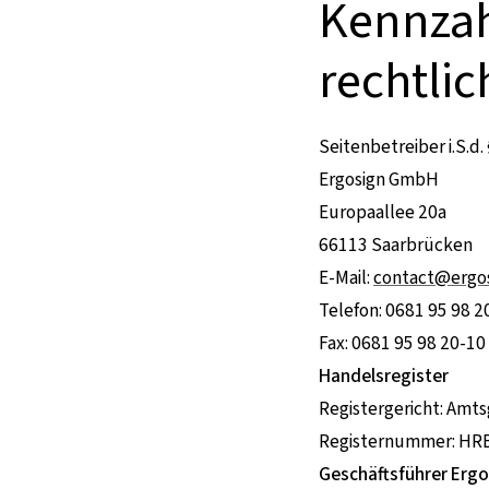
Kennzah
rechtli
Seitenbetreiber i.S.d.
Ergosign GmbH
Europaallee 20a
66113 Saarbrücken
E-Mail:
contact@ergos
Telefon: 0681 95 98 2
Fax: 0681 95 98 20-10
Handelsregister
Registergericht: Amt
Registernummer: HR
Geschäftsführer Erg