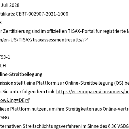
 Juli 2028
ifikats: CERT-002907-2021-1006
X
 Zertifizierung sind im offiziellen TISAX-Portal für registrierte 
Dieser Link führt z
om/en-US/TISAX/tisaxassessmentresults/
793-1
3LH
line-Streitbeilegung
ssion stellt eine Plattform zur Online-Streitbeilegung (OS) be
n Sie unter folgendem Link:
https://ec.europa.eu/consumers/o
Dieser Link führt zu einer externen Seite
how&lng=DE
ese Plattform nutzen, um ihre Streitigkeiten aus Online-Vert
VSBG
lternativen Streitschlichtungsverfahren im Sinne des § 36 VSBG