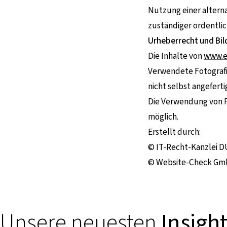
Nutzung einer alterna
zuständiger ordentlic
Urheberrecht und Bi
Die Inhalte von
www.e
Verwendete Fotografie
nicht selbst angefert
Die Verwendung von Fo
möglich.
Erstellt durch:
© IT-Recht-Kanzlei 
© Website-Check Gm
Unsere neuesten
Insigh