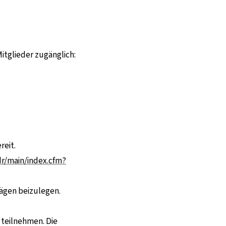
Mitglieder zugänglich:
u einer externen Seite
reit.
dr/main/index.cfm?
rägen beizulegen.
 teilnehmen. Die