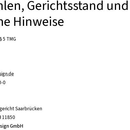
len, Gerichtsstand und
che Hinweise
 § 5 TMG
ign.de
0-0
sgericht Saarbrücken
B 11850
osign GmbH