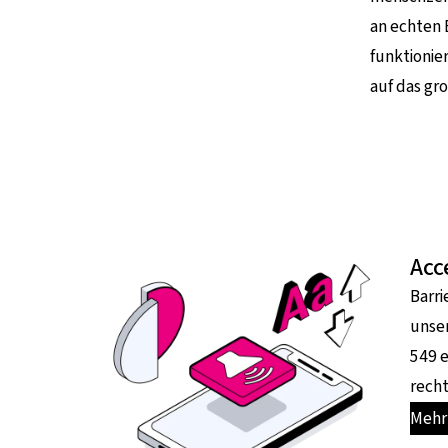
an echten 
funktionier
auf das gr
Acc
Barri
unser
549 e
recht
Mehr 