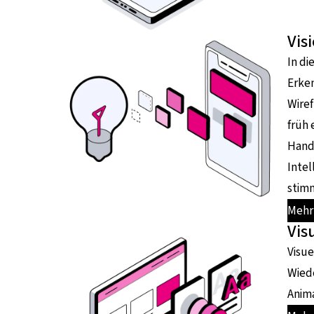
Vis
In di
Erken
Wiref
früh 
Hand 
Intel
stimm
Mehr 
Vis
Visue
Wiede
Anima