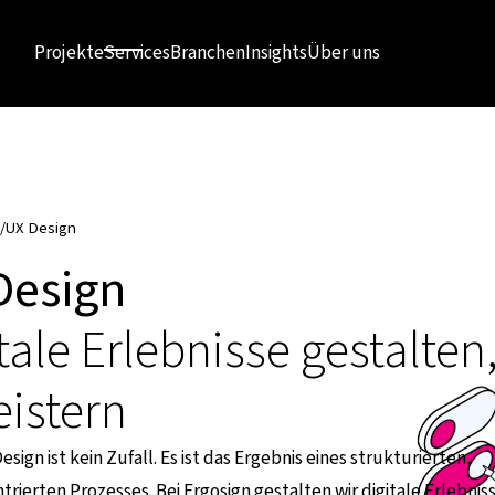
Projekte
Services
Branchen
Insights
Über uns
/
UX Design
Design
tale Erlebnisse gestalten,
istern
sign ist kein Zufall. Es ist das Ergebnis eines strukturierten,
ierten Prozesses. Bei Ergosign gestalten wir digitale Erlebnisse