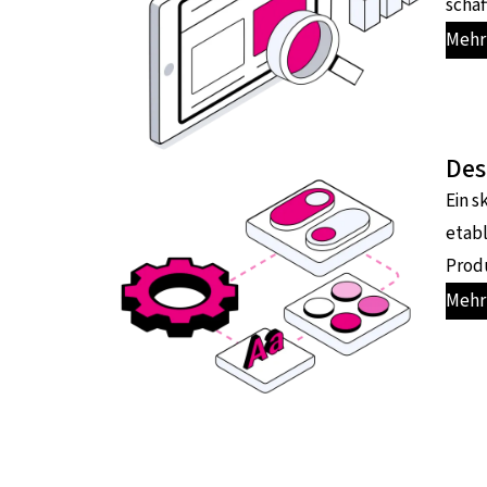
schaf
Mehr 
Des
Ein s
etab
Produ
Mehr