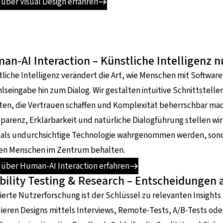
über Visual Design erfahren
an-AI Interaction – Künstliche Intelligenz
liche Intelligenz verändert die Art, wie Menschen mit Softwar
lseingabe hin zum Dialog. Wir gestalten intuitive Schnittstel
ten, die Vertrauen schaffen und Komplexität beherrschbar ma
parenz, Erklärbarkeit und natürliche Dialogführung stellen wir
 als undurchsichtige Technologie wahrgenommen werden, sonder
den Menschen im Zentrum behalten.
 über Human-AI Interaction erfahren
bility Testing & Research – Entscheidungen 
erte Nutzerforschung ist der Schlüssel zu relevanten Insights
ieren Designs mittels Interviews, Remote-Tests, A/B-Tests ode