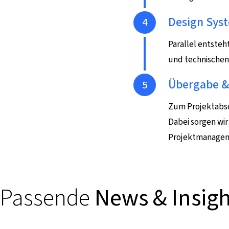
Schritt 4
Design Syst
Parallel entsteh
und technischen 
Schritt 5
Übergabe &
Zum Projektabsc
Dabei sorgen wir
Projektmanage
Passende
News & Insigh