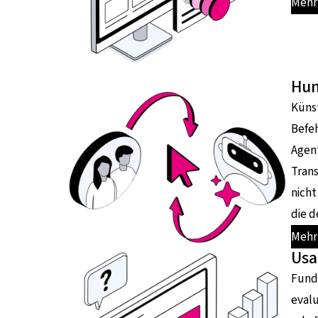
Mehr 
Hum
Künst
Befeh
Agen
Trans
nicht
die 
Mehr
Usa
Fundi
evalu