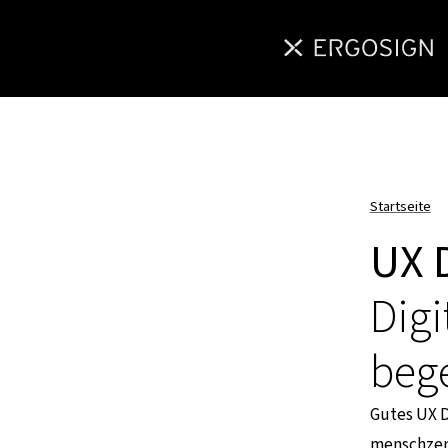
Startseite
UX 
Digi
bege
Gutes UX De
menschzentr