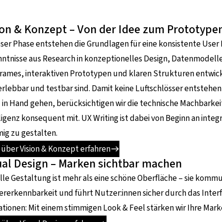
ion & Konzept – Von der Idee zum Prototype
eser Phase entstehen die Grundlagen für eine konsistente User
ntnisse aus Research in konzeptionelles Design, Datenmodelle
rames, interaktiven Prototypen und klaren Strukturen entwic
erlebbar und testbar sind. Damit keine Luftschlösser entstehe
in Hand gehen, berücksichtigen wir die technische Machbarkei
ligenz konsequent mit. UX Writing ist dabei von Beginn an inte
ig zu gestalten.
über Vision & Konzept erfahren
ual Design – Marken sichtbar machen
lle Gestaltung ist mehr als eine schöne Oberfläche – sie komm
rerkennbarkeit und führt Nutzer:innen sicher durch das Interfa
tionen: Mit einem stimmigen Look & Feel stärken wir Ihre Mark