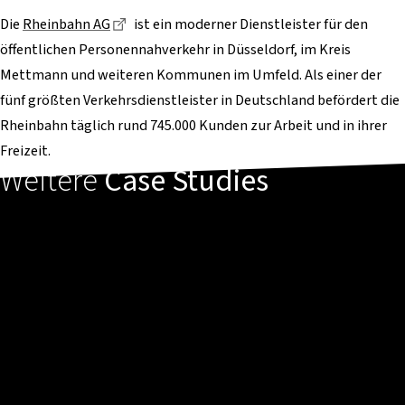
Dieser Link führt zu einer externen Seite
Die
Rheinbahn AG
ist ein moderner Dienstleister für den
öffentlichen Personennahverkehr in Düsseldorf, im Kreis
Mettmann und weiteren Kommunen im Umfeld. Als einer der
fünf größten Verkehrsdienstleister in Deutschland befördert die
Rheinbahn täglich rund 745.000 Kunden zur Arbeit und in ihrer
Freizeit.
Weitere
Case Studies