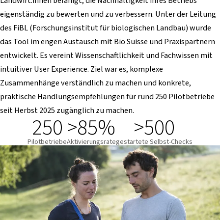
Landwirt:innen befähigt, die Nachhaltigkeit ihres Betriebs
eigenständig zu bewerten und zu verbessern. Unter der Leitung
des FiBL (Forschungsinstitut für biologischen Landbau) wurde
das Tool im engen Austausch mit Bio Suisse und Praxispartnern
entwickelt. Es vereint Wissenschaftlichkeit und Fachwissen mit
intuitiver User Experience. Ziel war es, komplexe
Zusammenhänge verständlich zu machen und konkrete,
praktische Handlungsempfehlungen für rund 250 Pilotbetriebe
seit Herbst 2025 zugänglich zu machen.
250
>85%
>500
Pilotbetriebe
Aktivierungsrate
gestartete Selbst-Checks