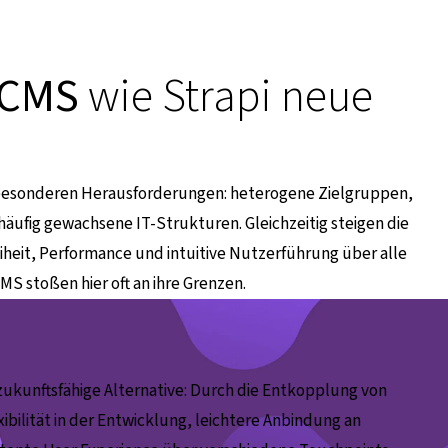
 CMS
wie Strapi neue
r besonderen Herausforderungen: heterogene Zielgruppen,
ufig gewachsene IT-Strukturen. Gleichzeitig steigen die
iheit, Performance und intuitive Nutzerführung über alle
MS stoßen hier oft an ihre Grenzen.
zukunftsfähige Alternative: Durch die Entkopplung von
bilität in der Entwicklung, leichtere Anbindung an