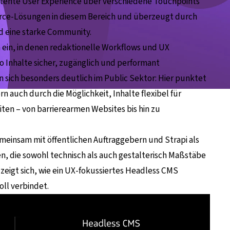
tente User Experience über verschiedene Touchpoints
rce-Lösungen in diesem Bereich und überzeugt durch
d eine starke Community.
en ein, in denen redaktionelle Workflows und UX
 Inhalte sicher, zugänglich und performant
n sich besonders deutlich im Public Sektor: Hier punktet
rn auch durch die Möglichkeit, Inhalte flexibel für
en – von barrierearmen Websites bis hin zu
gemeinsam mit öffentlichen Auftraggebern und Strapi als
, die sowohl technisch als auch gestalterisch Maßstäbe
zeigt sich, wie ein UX-fokussiertes Headless CMS
oll verbindet.