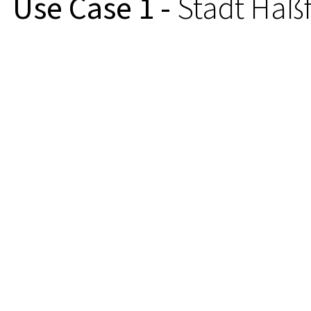
Use Case 1 -
Stadt Haßf