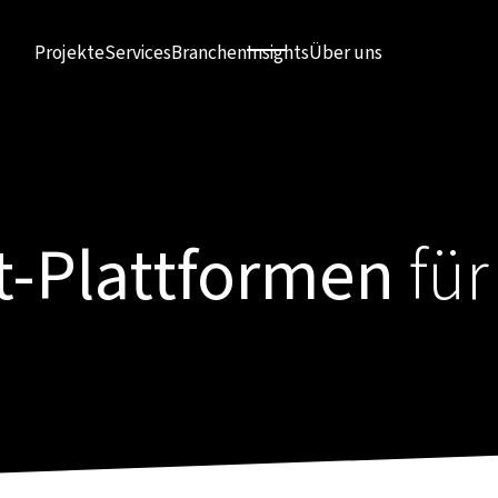
Projekte
Services
Branchen
Insights
Über uns
t-Plattformen
fü