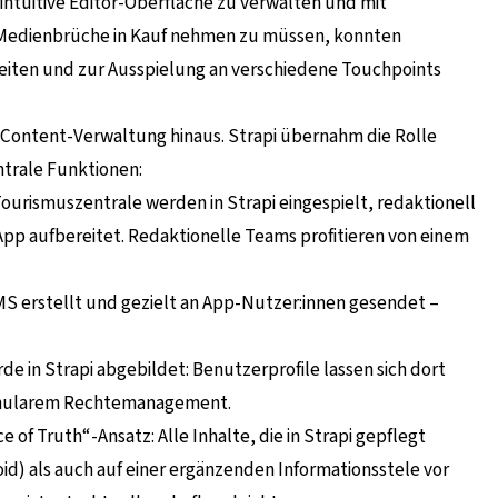
intuitive Editor-Oberfläche zu verwalten und mit
t Medienbrüche in Kauf nehmen zu müssen, konnten
eiten und zur Ausspielung an verschiedene Touchpoints
e Content-Verwaltung hinaus. Strapi übernahm die Rolle
ntrale Funktionen:
ourismuszentrale werden in Strapi eingespielt, redaktionell
pp aufbereitet. Redaktionelle Teams profitieren von einem
S erstellt und gezielt an App-Nutzer:innen gesendet –
in Strapi abgebildet: Benutzerprofile lassen sich dort
ranularem Rechtemanagement.
 of Truth“-Ansatz: Alle Inhalte, die in Strapi gepflegt
id) als auch auf einer ergänzenden Informationsstele vor