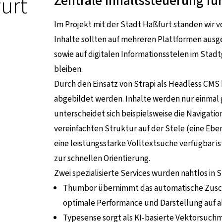
urt
Zentrale Inhaltssteuerung fü
Im Projekt mit der Stadt Haßfurt standen wir v
Inhalte sollten auf mehreren Plattformen aus
sowie auf digitalen Informationsstelen im Stad
bleiben.
Durch den Einsatz von Strapi als Headless CMS
abgebildet werden. Inhalte werden nur einmal 
unterscheidet sich beispielsweise die Navigatio
vereinfachten Struktur auf der Stele (eine Ebe
eine leistungsstarke Volltextsuche verfügbar i
zur schnellen Orientierung.
Zwei spezialisierte Services wurden nahtlos in St
Thumbor übernimmt das automatische Zuschn
optimale Performance und Darstellung auf al
Typesense sorgt als KI-basierte Vektorsuchm