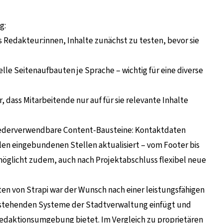
g:
 Redakteur:innen, Inhalte zunächst zu testen, bevor sie
lle Seitenaufbauten je Sprache – wichtig für eine diverse
 dass Mitarbeitende nur auf für sie relevante Inhalte
 wiederverwendbare Content-Bausteine: Kontaktdaten
len eingebundenen Stellen aktualisiert – vom Footer bis
möglicht zudem, auch nach Projektabschluss flexibel neue
n von Strapi war der Wunsch nach einer leistungsfähigen
bestehenden Systeme der Stadtverwaltung einfügt und
Redaktionsumgebung bietet. Im Vergleich zu proprietären