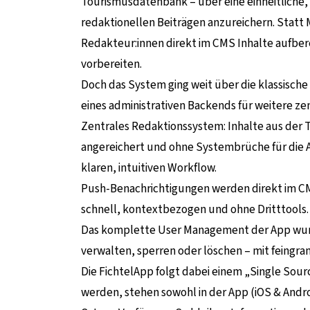
Tourismusdatenbank – über eine einheitliche, 
redaktionellen Beiträgen anzureichern. Stat
Redakteur:innen direkt im CMS Inhalte aufber
vorbereiten.
Doch das System ging weit über die klassisch
eines administrativen Backends für weitere ze
Zentrales Redaktionssystem: Inhalte aus der T
angereichert und ohne Systembrüche für die A
klaren, intuitiven Workflow.
Push-Benachrichtigungen werden direkt im CM
schnell, kontextbezogen und ohne Dritttools.
Das komplette User Management der App wurde 
verwalten, sperren oder löschen – mit feing
Die FichtelApp folgt dabei einem „Single Source
werden, stehen sowohl in der App (iOS & Andro