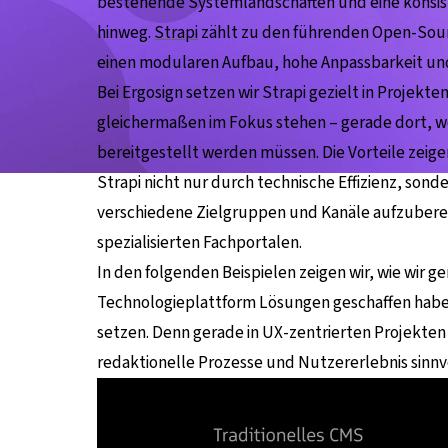
bestehende Systemlandschaften und eine konsis
hinweg.
Strapi
zählt zu den führenden Open-Sou
einen modularen Aufbau, hohe Anpassbarkeit un
Bei Ergosign setzen wir Strapi gezielt in Projekt
gleichermaßen im Fokus stehen – gerade dort, wo
bereitgestellt werden müssen. Die Vorteile zeige
Strapi nicht nur durch technische Effizienz, sonde
verschiedene Zielgruppen und Kanäle aufzubereit
spezialisierten Fachportalen.
In den folgenden Beispielen zeigen wir, wie wir 
Technologieplattform Lösungen geschaffen haben
setzen. Denn gerade in UX-zentrierten Projekten 
redaktionelle Prozesse und Nutzererlebnis sinnv