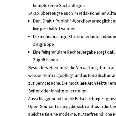
komplexeren Suchanfragen.
Strapi überzeugte auch im redaktionellen Allta
Der „Draft + Publish“-Workflow ermöglicht es
live geschaltet werden.
Die mehrsprachige Struktur erlaubt individue
Zielgruppe.
Eine feingranulare Rechtevergabe sorgt dafür,
Zugriff haben.
Besonders effizient ist die Verwaltung durch
werden zentral gepflegt und automatisch an al
zur Servicesuche. Die modulare Architektur er
Seiten oder Inhalte zu erstellen.
Ausschlaggebend für die Entscheidung zugunste
Open-Source-Lösung, die sich nahtlos in die 
gleichzeitig eine moderne, nutzerfreundliche 