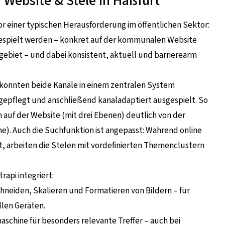
r Website & Stele in Haßfurt
or einer typischen Herausforderung im öffentlichen Sektor:
gespielt werden – konkret auf der kommunalen Website
tgebiet – und dabei konsistent, aktuell und barrierearm
 konnten beide Kanäle in einem zentralen System
gepflegt und anschließend kanaladaptiert ausgespielt. So
n auf der Website (mit drei Ebenen) deutlich von der
ne). Auch die Suchfunktion ist angepasst: Während online
st, arbeiten die Stelen mit vordefinierten Themenclustern
rapi integriert:
eiden, Skalieren und Formatieren von Bildern – für
len Geräten.
aschine für besonders relevante Treffer – auch bei