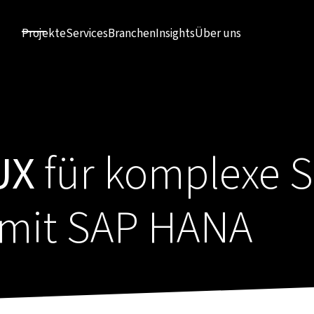
Projekte
Services
Branchen
Insights
Über uns
UX
für komplexe 
 mit SAP HANA