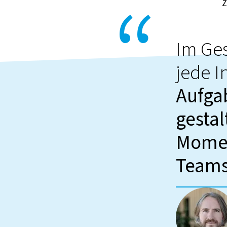
Z
Im Ge
jede I
Aufgab
gestal
Momen
Teams 