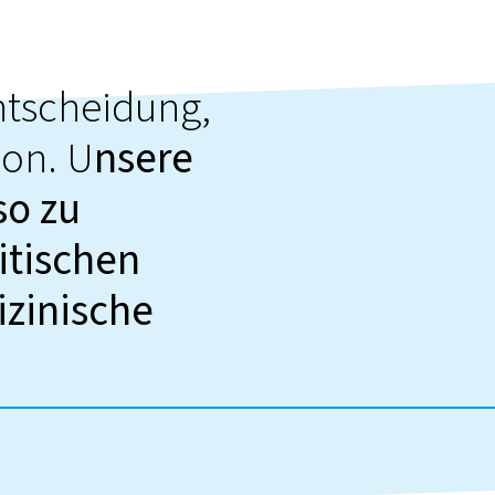
ntscheidung,
ion. U
nsere
so zu
itischen
zinische