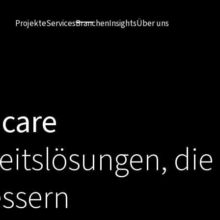
Projekte
Services
Branchen
Insights
Über uns
hcare
eitslösungen, di
essern