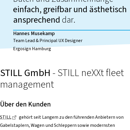
einfach, greifbar und ästhetisch
ansprechend
dar.
Hannes Musekamp
Team Lead & Principal UX Designer
Ergosign Hamburg
STILL GmbH
- STILL neXXt fleet
management
Über den Kunden
Dieser Link führt zu einer externen Seite
STILL
gehört seit Langem zu den führenden Anbietern von
Gabelstaplern, Wagen und Schleppern sowie modernsten