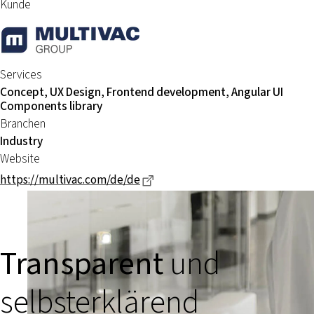
Kunde
Services
Concept, UX Design, Frontend development, Angular UI
Components library
Branchen
Industry
Website
Dieser Link führt zu einer exter
https://multivac.com/de/de
Transparent
und
selbsterklärend