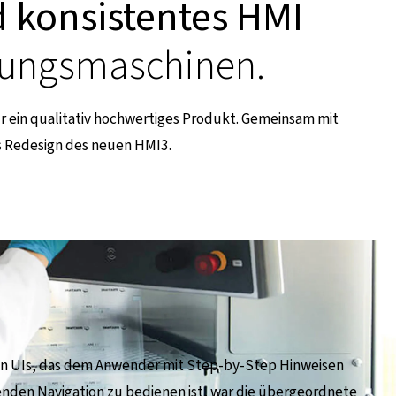
 konsistentes HMI
kungsmaschinen.
ür ein qualitativ hochwertiges Produkt. Gemeinsam mit
as Redesign des neuen HMI3.
ven UIs, das dem Anwender mit Step-by-Step Hinweisen
ärenden Navigation zu bedienen ist, war die übergeordnete