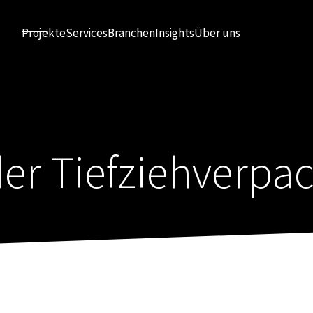
Projekte
Services
Branchen
Insights
Über uns
er Tiefzieh­verp