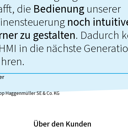
fft, die
Bedienung
unserer
inensteuerung
noch intuitiv
ner zu gestalten
. Dadurch 
HMI in die nächste Generati
ühren.
er
p Haggenmüller SE & Co. KG
Über den Kunden