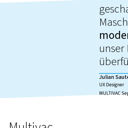
gescha
Masch
moder
unser 
überf
Julian Saut
UX Designer
MULTIVAC Sep
Multivac