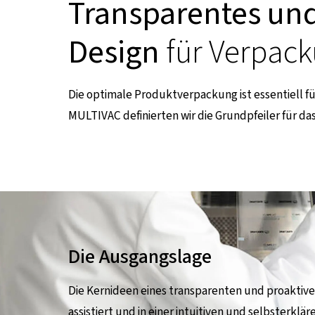
Transparentes und
Design
für Verpac
Die optimale Produktverpackung ist essentiell f
MULTIVAC definierten wir die Grundpfeiler für d
nen Seite
Die Ausgangslage
Die Kernideen eines transparenten und proakti
assistiert und in einer intuitiven und selbsterkl