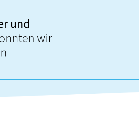
er und
konnten wir
on