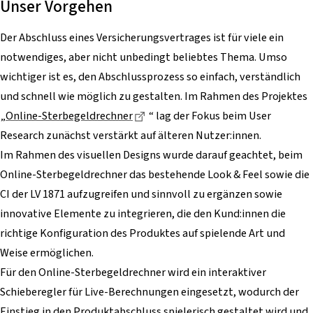
Unser Vorgehen
Der Abschluss eines Versicherungsvertrages ist für viele ein
notwendiges, aber nicht unbedingt beliebtes Thema. Umso
wichtiger ist es, den Abschlussprozess so einfach, verständlich
und schnell wie möglich zu gestalten. Im Rahmen des Projektes
Dieser Link führt zu einer externen
„
Online-Sterbegeldrechner
“ lag der Fokus beim User
Research zunächst verstärkt auf älteren Nutzer:innen.
Im Rahmen des visuellen Designs wurde darauf geachtet, beim
Online-Sterbegeldrechner das bestehende Look & Feel sowie die
CI der LV 1871 aufzugreifen und sinnvoll zu ergänzen sowie
innovative Elemente zu integrieren, die den Kund:innen die
richtige Konfiguration des Produktes auf spielende Art und
Weise ermöglichen.
Für den Online-Sterbegeldrechner wird ein interaktiver
Schieberegler für Live-Berechnungen eingesetzt, wodurch der
Einstieg in den Produktabschluss spielerisch gestaltet wird und