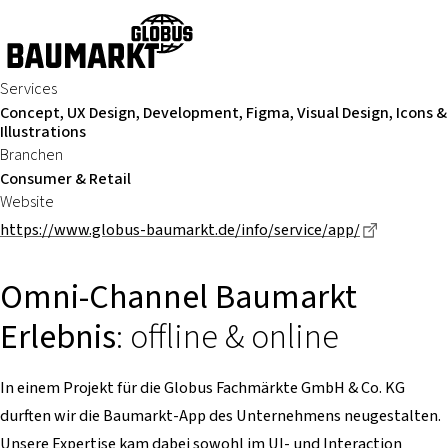
Services
Concept, UX Design, Development, Figma, Visual Design, Icons &
Illustrations
Branchen
Consumer & Retail
Website
Dieser Li
https://www.globus-baumarkt.de/info/service/app/
Omni-Channel Baumarkt
Erlebnis
: offline & online
In einem Projekt für die Globus Fachmärkte GmbH & Co. KG
durften wir die Baumarkt-App des Unternehmens neugestalten.
Unsere Expertise kam dabei sowohl im UI- und Interaction