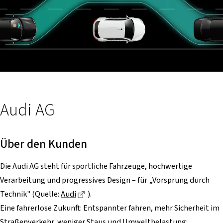
Audi AG
Über den Kunden
Die Audi AG steht für sportliche Fahrzeuge, hochwertige
Verarbeitung und progressives Design – für „Vorsprung durch
Dieser Link führt zu einer externen Seit
Technik" (Quelle:
Audi
).
Eine fahrerlose Zukunft: Entspannter fahren, mehr Sicherheit im
Straßenverkehr, weniger Staus und Umweltbelastung: